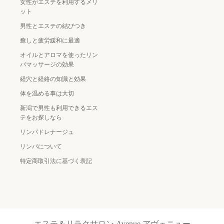
女性がエステを利用するメリ
ット
男性とエステの結びつき
癒しと疲労緩和に最適
オイルとアロマを使ったリン
パマッサージの効果
経穴と経絡の知識と効果
体を温める事は大切
新潟で男性も利用できるエス
テをお探しなら
リンパドレナージュ
リンパについて
特定商取引法に基づく表記
エステ＆リラクサロン Avenue アヴェニュー