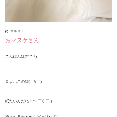
2019.10.1
おマヌケさん
こんばんは(*´꒳`*)
見よ…この顔(￣∀￣)
眠たいんだねぇ〜(￣◇￣;)
癒されるわぁ〜╰(*´︶`*)╯♡