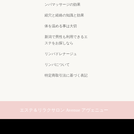
ンパマッサージの効果
経穴と経絡の知識と効果
体を温める事は大切
新潟で男性も利用できるエ
ステをお探しなら
リンパドレナージュ
リンパについて
特定商取引法に基づく表記
エステ＆リラクサロン Avenue アヴェニュー