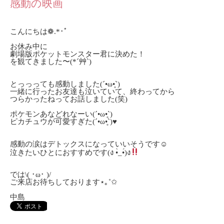
感動の映画
こんにちは❁.*･ﾟ
お休み中に
劇場版ポケットモンスター君に決めた！
を観てきました〜(*´艸`)
とっっっても感動しました(´•ω•̥`)
一緒に行ったお友達も泣いていて、終わってから
つらかったねってお話しました(笑)
ポケモンあなどれなーい(´•ω•̥`)
ピカチュウが可愛すぎた(´•ω•̥`)♥
感動の涙はデトックスになっていいそうです☺︎
泣きたいひとにおすすめです(ง •̀_•́)ง
では\( ･ω･ )/
ご来店お待ちしております⋆｡˚✩
中島