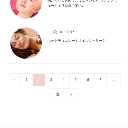
明けましておめでとうございます♪エステメニ
ューと１月特典ご案内♪
2019.12.12
ホットチョコレートオイルマッサージ
«
1
2
3
4
5
6
7
…
35
»